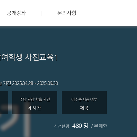
공개강좌
문의사항
참여학생 사전교육1
습 기간
2025.04.28 ~ 2025.09.30
주당 권장 학습 시간
이수증 제공 여부
4 시간
제공
480 명
/
무제한
신청현황