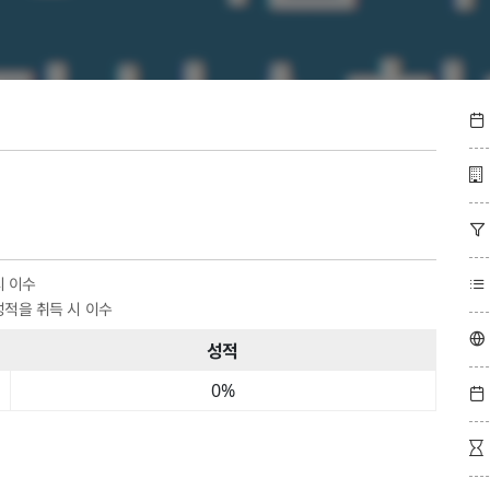



시 이수

성적을 취득 시 이수

성적
0
%

